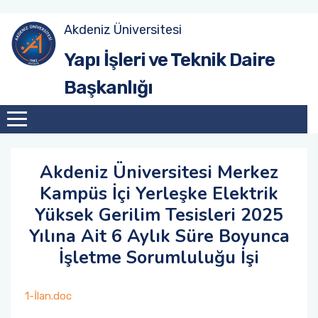
Akdeniz Üniversitesi
Yönetim
Yapı İşleri ve Teknik Daire
Başkanlığı
Yatırım Şube Müdürlüğü
Yapım Şube Müdürlüğü
Bakım Onarım Şube Müdürlüğü
Akdeniz Üniversitesi Merkez
Kampüs İçi Yerleşke Elektrik
Peyzaj Şube Müdürlüğü
Yüksek Gerilim Tesisleri 2025
Yılına Ait 6 Aylık Süre Boyunca
Emlak Şube Müdürlüğü
İşletme Sorumluluğu İşi
İdari İşler Şube Müdürlüğü
1-İlan.doc