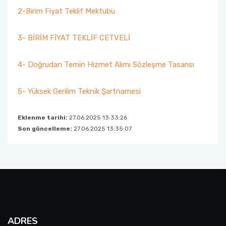
2-Birim Fiyat Teklif Mektubu
3- BİRİM FİYAT TEKLİF CETVELİ
4- Doğrudan Temin Hizmet Alımı Sözleşme Tasarısı
5- Yüksek Gerilim Teknik Şartnamesi
Eklenme tarihi:
27.06.2025 13:33:26
Son güncelleme:
27.06.2025 13:35:07
ADRES