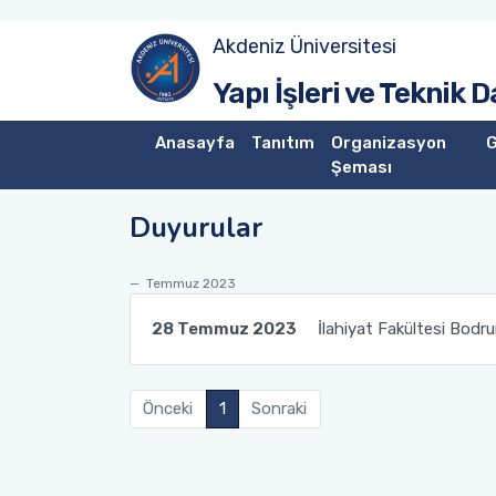
Akdeniz Üniversitesi
Yönetim
Yapı İşleri ve Teknik 
Yatırım Şube Müdürlüğü
Anasayfa
Tanıtım
Organizasyon
G
Şeması
Yapım Şube Müdürlüğü
Duyurular
Bakım Onarım Şube Müdürlüğü
Temmuz 2023
Peyzaj Şube Müdürlüğü
28 Temmuz 2023
İlahiyat Fakültesi Bodru
Emlak Şube Müdürlüğü
Önceki
1
Sonraki
İdari İşler Şube Müdürlüğü