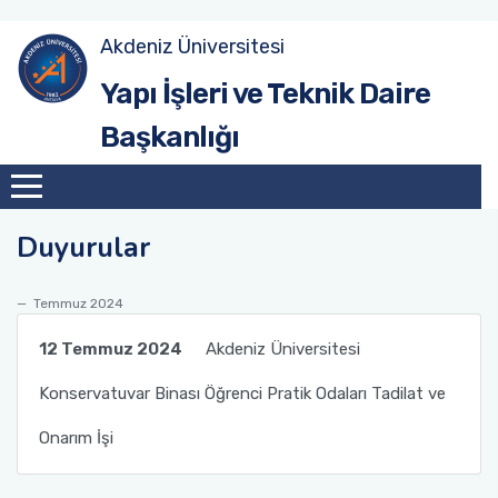
Akdeniz Üniversitesi
Yönetim
Yapı İşleri ve Teknik Daire
Başkanlığı
Yatırım Şube Müdürlüğü
Yapım Şube Müdürlüğü
Duyurular
Bakım Onarım Şube Müdürlüğü
Temmuz 2024
Peyzaj Şube Müdürlüğü
12 Temmuz 2024
Akdeniz Üniversitesi
Emlak Şube Müdürlüğü
Konservatuvar Binası Öğrenci Pratik Odaları Tadilat ve
İdari İşler Şube Müdürlüğü
Onarım İşi