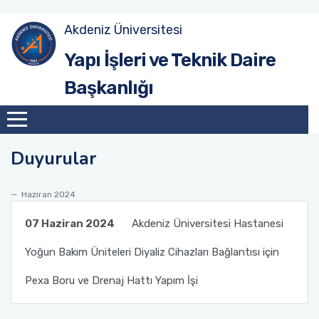
Akdeniz Üniversitesi
Yönetim
Yapı İşleri ve Teknik Daire
Başkanlığı
Yatırım Şube Müdürlüğü
Yapım Şube Müdürlüğü
Duyurular
Bakım Onarım Şube Müdürlüğü
Haziran 2024
Peyzaj Şube Müdürlüğü
07 Haziran 2024
Akdeniz Üniversitesi Hastanesi
Emlak Şube Müdürlüğü
Yoğun Bakım Üniteleri Diyaliz Cihazları Bağlantısı için
İdari İşler Şube Müdürlüğü
Pexa Boru ve Drenaj Hattı Yapım İşi