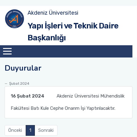
Akdeniz Üniversitesi
Yönetim
Yapı İşleri ve Teknik Daire
Başkanlığı
Yatırım Şube Müdürlüğü
Yapım Şube Müdürlüğü
Duyurular
Bakım Onarım Şube Müdürlüğü
Şubat 2024
Peyzaj Şube Müdürlüğü
16 Şubat 2024
Akdeniz Üniversitesi Mühendislik
Emlak Şube Müdürlüğü
Fakültesi Batı Kule Cephe Onarım İşi Yaptırılacaktır.
İdari İşler Şube Müdürlüğü
Önceki
1
Sonraki