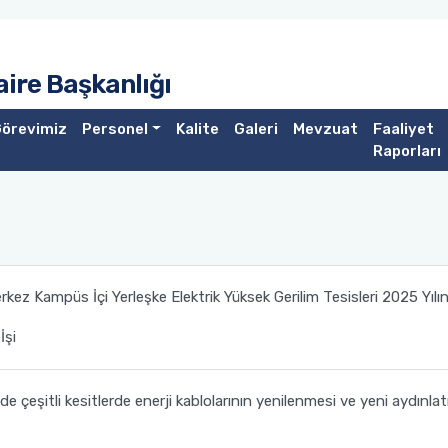
Daire Başkanlığı
örevimiz
Personel
Kalite
Galeri
Mevzuat
Faaliyet
Raporları
kez Kampüs İçi Yerleşke Elektrik Yüksek Gerilim Tesisleri 2025 Yılı
İşi
e çeşitli kesitlerde enerji kablolarının yenilenmesi ve yeni aydınla