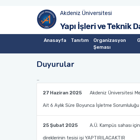
Akdeniz Üniversitesi
Yönetim
Yapı İşleri ve Teknik 
Yatırım Şube Müdürlüğü
Anasayfa
Tanıtım
Organizasyon
G
Şeması
Yapım Şube Müdürlüğü
Duyurular
Bakım Onarım Şube Müdürlüğü
Peyzaj Şube Müdürlüğü
27 Haziran 2025
Akdeniz Üniversitesi Mer
Emlak Şube Müdürlüğü
Ait 6 Aylık Süre Boyunca İşletme Sorumluluğu 
İdari İşler Şube Müdürlüğü
25 Şubat 2025
A.Ü. Kampüs sahası içind
direklerinin tesisi işi YAPTIRILACAKTIR